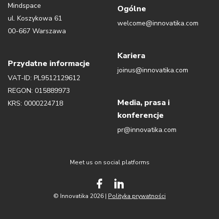
Mindspace
Ogólne
ul. Koszykowa 61
welcome@innovatika.com
00-667 Warszawa
Kariera
Przydatne informacje
joinus@innovatika.com
VAT-ID: PL9512129612
REGON: 015889973
Media, prasa i
KRS: 0000224718
konferencje
pr@innovatika.com
Meet us on social platforms
© Innovatika 2026 |
Polityka prywatności