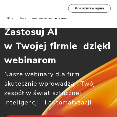
Porozmawiajmy
20 lat doświadczenia we wsparciu biznesu
Zastosuj AI
w Twojej firmie dzięki
webinarom
Nasze webinary dla firm
skutecznie wprowadzą Twój
zespół w świat sztucznej
inteligencji i automatyzacji.