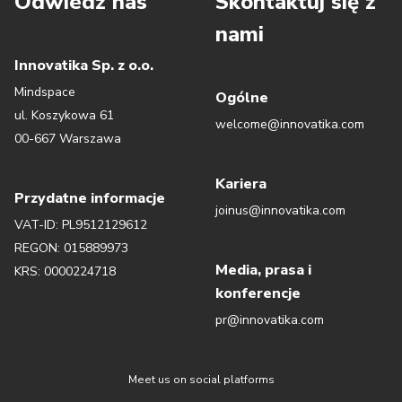
Odwiedź nas
Skontaktuj się z
nami
Innovatika Sp. z o.o.
Mindspace
Ogólne
ul. Koszykowa 61
welcome@innovatika.com
00-667 Warszawa
Kariera
Przydatne informacje
joinus@innovatika.com
VAT-ID: PL9512129612
REGON: 015889973
Media, prasa i
KRS: 0000224718
konferencje
pr@innovatika.com
Meet us on social platforms